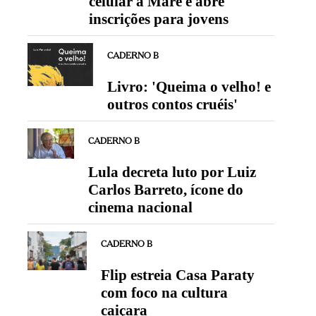
celular à Maré e abre
inscrições para jovens
CADERNO B
Livro: 'Queima o velho! e
outros contos cruéis'
CADERNO B
Lula decreta luto por Luiz
Carlos Barreto, ícone do
cinema nacional
CADERNO B
Flip estreia Casa Paraty
com foco na cultura
caiçara