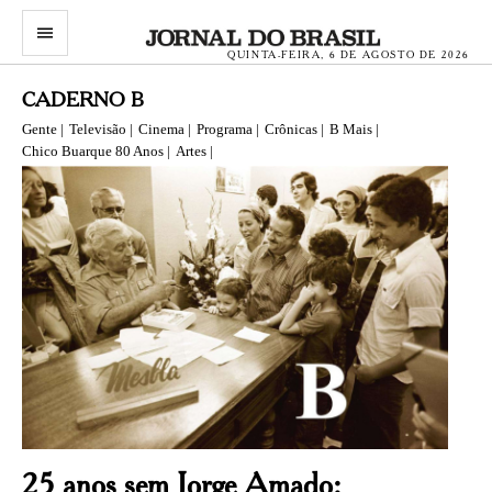
menu
QUINTA-FEIRA, 6 DE AGOSTO DE 2026
CADERNO B
Gente |
Televisão |
Cinema |
Programa |
Crônicas |
B Mais |
Chico Buarque 80 Anos |
Artes |
25 anos sem Jorge Amado: