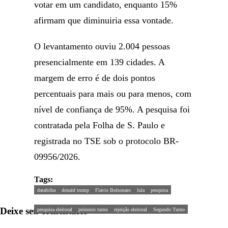
votar em um candidato, enquanto 15%
afirmam que diminuiria essa vontade.
O levantamento ouviu 2.004 pessoas
presencialmente em 139 cidades. A
margem de erro é de dois pontos
percentuais para mais ou para menos, com
nível de confiança de 95%. A pesquisa foi
contratada pela Folha de S. Paulo e
registrada no TSE sob o protocolo BR-
09956/2026.
Tags:
datafolha
donald trump
Flavio Bolsonaro
lula
pesquisa
Deixe seu comentário
pesquisa eleitoral
primeiro turno
rejeição eleitoral
Segundo Turno