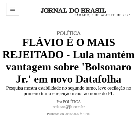
menu
SÁBADO, 8 DE AGOSTO DE 2026
POLÍTICA
FLÁVIO É O MAIS
REJEITADO - Lula mantém
vantagem sobre 'Bolsonaro
Jr.' em novo Datafolha
Pesquisa mostra estabilidade no segundo turno, leve oscilação no
primeiro turno e rejeição maior ao nome do PL
Por
POLÍTICA
redacao@jb.com.br
Publicado em 20/06/2026 às 10:09