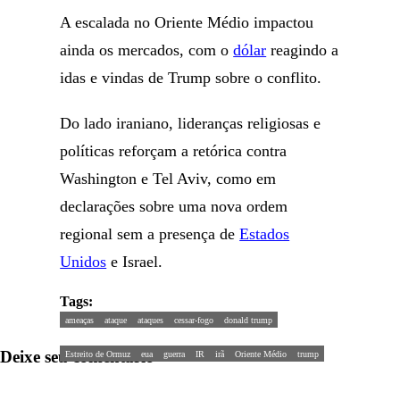
A escalada no Oriente Médio impactou
ainda os mercados, com o
dólar
reagindo a
idas e vindas de Trump sobre o conflito.
Do lado iraniano, lideranças religiosas e
políticas reforçam a retórica contra
Washington e Tel Aviv, como em
declarações sobre uma nova ordem
regional sem a presença de
Estados
Unidos
e Israel.
Tags:
ameaças
ataque
ataques
cessar-fogo
donald trump
Deixe seu comentário
Estreito de Ormuz
eua
guerra
IR
irã
Oriente Médio
trump