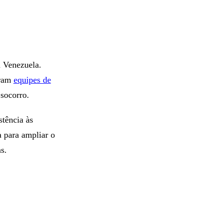
a Venezuela.
aram
equipes de
socorro.
stência às
a para ampliar o
s.