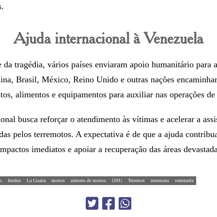
.
Ajuda internacional à Venezuela
 da tragédia, vários países enviaram apoio humanitário para 
ina, Brasil, México, Reino Unido e outras nações encaminh
os, alimentos e equipamentos para auxiliar nas operações de 
onal busca reforçar o atendimento às vítimas e acelerar a assi
as pelos terremotos. A expectativa é de que a ajuda contribu
 impactos imediatos e apoiar a recuperação das áreas devastada
s
feridos
La Guaira
mortos
número de mortos
ONU
Terremot
terremoto
venezuela