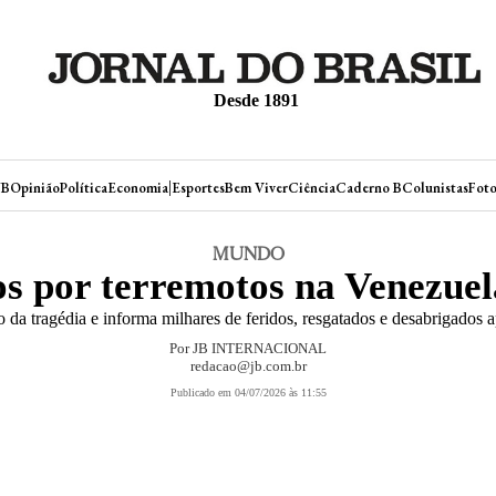
Desde 1891
|
JB
Opinião
Política
Economia
Esportes
Bem Viver
Ciência
Caderno B
Colunistas
Foto
MUNDO
 por terremotos na Venezuel
 da tragédia e informa milhares de feridos, resgatados e desabrigados 
Por
JB INTERNACIONAL
redacao@jb.com.br
Publicado em 04/07/2026 às 11:55