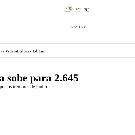
ºC ºC
ASSINE
s e Videos
Leilões e Editais
a sobe para 2.645
após os tremores de junho