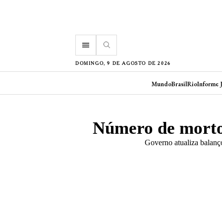
menu
DOMINGO, 9 DE AGOSTO DE 2026
Mundo
Brasil
Rio
Informe 
Número de mortos
Governo atualiza balanço