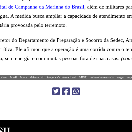
tal de Campanha da Marinha do Brasil
, além de militares par
 água. A medida busca ampliar a capacidade de atendimento e
ária provocada pelo terremoto.
retor do Departamento de Preparação e Socorro da Sedec, Ar
 crítica. Ele afirmou que a operação é uma corrida contra o 
a, sem energia e com muitas pessoas fora de suas casas.
(com
eiros
brasil
busca
defesa civil
força-tarefa internacional
MIDR
missão humanitária
resgat
resg