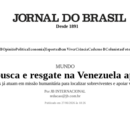
Desde 1891
|
JB
Opinião
Política
Economia
Esportes
Bem Viver
Ciência
Caderno B
Colunistas
Foto
MUNDO
 busca e resgate na Venezuela 
s já atuam em missão humanitária para localizar sobreviventes e apoiar 
Por
JB INTERNACIONAL
redacao@jb.com.br
Publicado em 27/06/2026 às 18:26