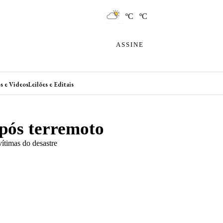
ºC ºC
ASSINE
s e Videos
Leilões e Editais
após terremoto
vítimas do desastre