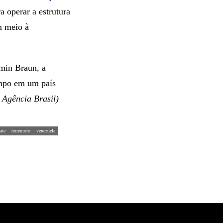
a operar a estrutura
m meio à
min Braun, a
tempo em um país
 Agência Brasil)
ate
terremoto
venezuela