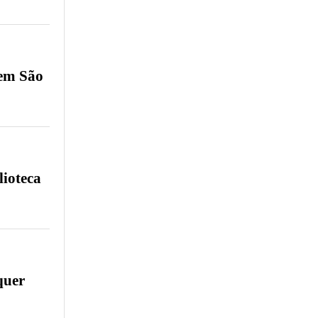
 em São
lioteca
quer