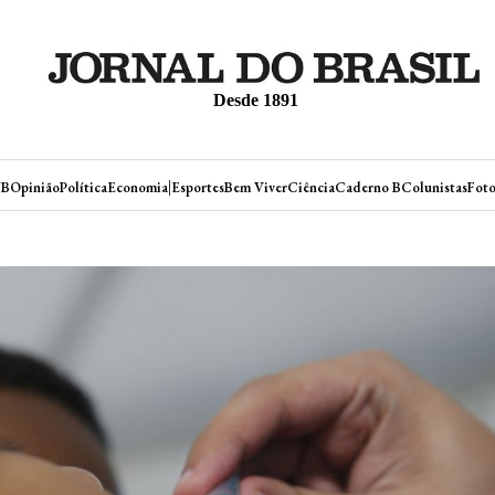
Desde 1891
|
JB
Opinião
Política
Economia
Esportes
Bem Viver
Ciência
Caderno B
Colunistas
Foto