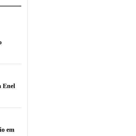
o
a Enel
dio em