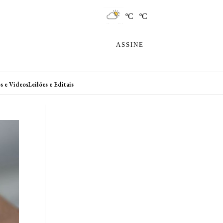
ºC ºC
ASSINE
s e Videos
Leilões e Editais