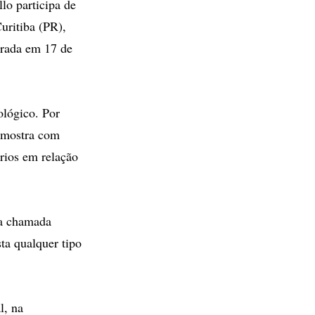
llo participa de
uritiba (PR),
grada em 17 de
ológico. Por
 amostra com
rios em relação
 a chamada
ta qualquer tipo
l, na