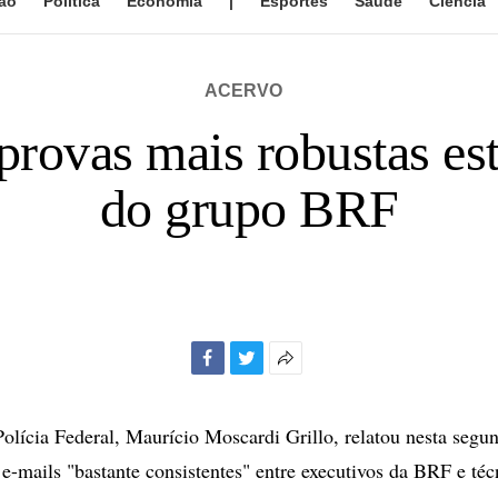
ão
Política
Economia
|
Esportes
Saúde
Ciência
ACERVO
 provas mais robustas est
do grupo BRF
Facebook
Twitter
Mais
opções
de
olícia Federal, Maurício Moscardi Grillo, relatou nesta segun
compartilhamento
 e-mails "bastante consistentes" entre executivos da BRF e té