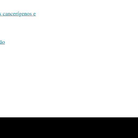
s cancerígenos e
hão