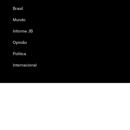
Brasil
Saúde
Mundo
Ciência e Tecnologia
Informe JB
Caderno B
Opinião
Colunistas
Política
Economia
Internacional
Empresas e Negócios