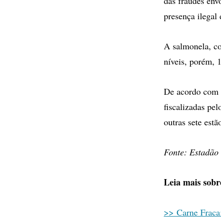
das fraudes env
presença ilegal 
A salmonela, co
níveis, porém, 
De acordo com o
fiscalizadas pe
outras sete estã
Fonte: Estadão
Leia mais sobr
>> Carne Fraca: