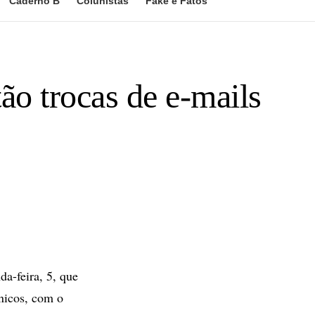
Caderno B
Colunistas
Fake e Fatos
ão trocas de e-mails
da-feira, 5, que
cnicos, com o