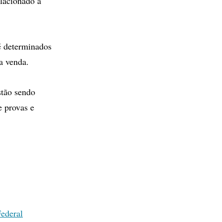
elacionado à
é determinados
ra venda.
stão sendo
e provas e
Federal