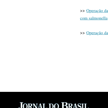
>>
Operação da
com salmonella
>>
Operação da