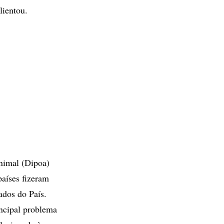
lientou.
nimal (Dipoa)
aíses fizeram
ados do País.
incipal problema