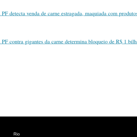
 PF detecta venda de carne estragada, maquiada com produto
 PF contra gigantes da carne determina bloqueio de R$ 1 bil
Rio
Esportes