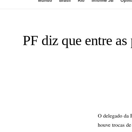
Mundo
Brasil
Rio
Informe JB
Opini
PF diz que entre as
O delegado da P
houve trocas de