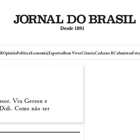
Desde 1891
|
JB
Opinião
Política
Economia
Esportes
Bem Viver
Ciência
Caderno B
Colunistas
Foto
ssor. Viu Gerson e
 Didi. Como não ser