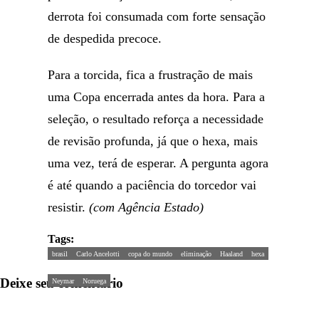
derrota foi consumada com forte sensação
de despedida precoce.
Para a torcida, fica a frustração de mais
uma Copa encerrada antes da hora. Para a
seleção, o resultado reforça a necessidade
de revisão profunda, já que o hexa, mais
uma vez, terá de esperar. A pergunta agora
é até quando a paciência do torcedor vai
resistir.
(com Agência Estado)
Tags:
brasil
Carlo Ancelotti
copa do mundo
eliminação
Haaland
hexa
Deixe seu comentário
Neymar
Noruega