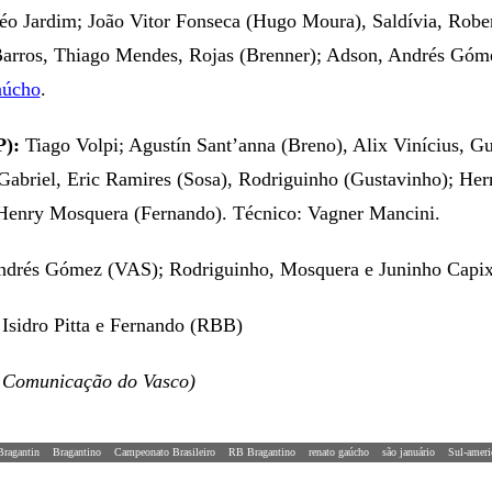
o Jardim; João Vitor Fonseca (Hugo Moura), Saldívia, Robe
Barros, Thiago Mendes, Rojas (Brenner); Adson, Andrés Góme
aúcho
.
P):
Tiago Volpi; Agustín Sant’anna (Breno), Alix Vinícius, G
abriel, Eric Ramires (Sosa), Rodriguinho (Gustavinho); Herre
Henry Mosquera (Fernando). Técnico: Vagner Mancini.
Andrés Gómez (VAS); Rodriguinho, Mosquera e Juninho Capi
 Isidro Pitta e Fernando (RBB)
e Comunicação do Vasco)
Bragantin
Bragantino
Campeonato Brasileiro
RB Bragantino
renato gaúcho
são januário
Sul-ameri