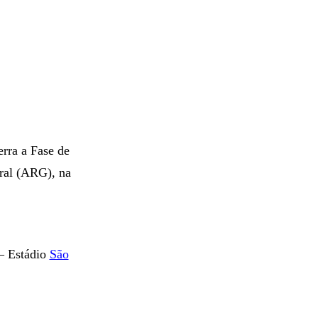
erra a Fase de
ral (ARG), na
 – Estádio
São