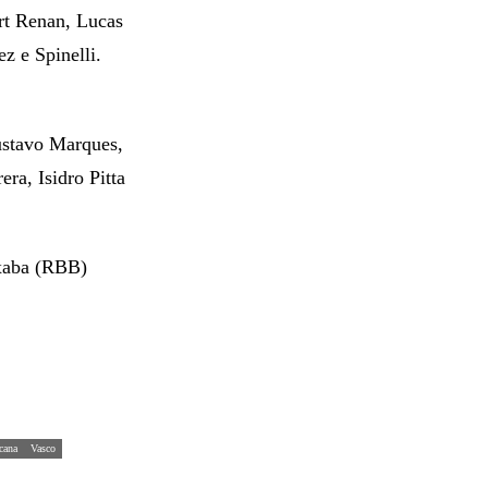
rt Renan, Lucas
z e Spinelli.
ustavo Marques,
ra, Isidro Pitta
xaba (RBB)
cana
Vasco