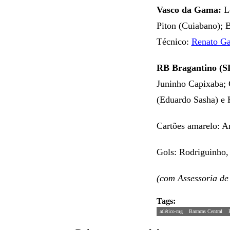
Vasco da Gama:
Lé
Piton (Cuiabano); 
Técnico:
Renato G
RB Bragantino (S
Juninho Capixaba; G
(Eduardo Sasha) e 
Cartões amarelo: 
Gols: Rodriguinho,
(com Assessoria d
Tags:
atlético-mg
Barracas Central