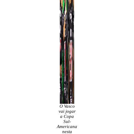
O Vasco
vai jogar
a Copa
Sul-
Americana
nesta