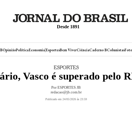
Desde 1891
|
JB
Opinião
Política
Economia
Esportes
Bem Viver
Ciência
Caderno B
Colunistas
Foto
ESPORTES
rio, Vasco é superado pelo 
Por
ESPORTES JB
redacao@jb.com.br
Publicado em 24/05/2026 às 23:59