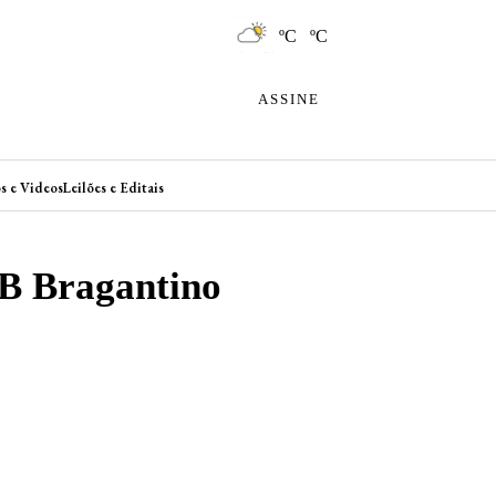
ºC ºC
ASSINE
s e Videos
Leilões e Editais
RB Bragantino