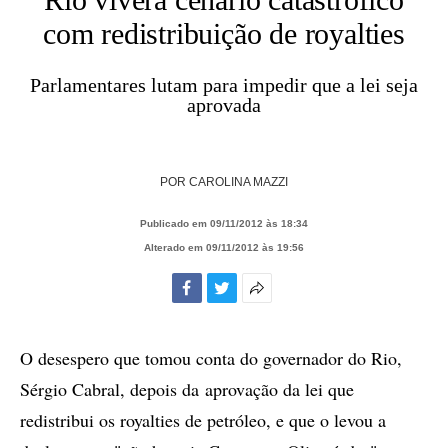
com redistribuição de royalties
Parlamentares lutam para impedir que a lei seja
aprovada
POR
CAROLINA MAZZI
Publicado em 09/11/2012 às 18:34
Alterado em 09/11/2012 às 19:56
Facebook
Twitter
Mais
opções
de
O desespero que tomou conta do governador do Rio,
compartilhamento
Sérgio Cabral, depois da aprovação da lei que
redistribui os royalties de petróleo, e que o levou a