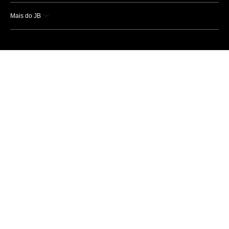
Mais do JB
Esportes
Saúde
Ciência e Tecnologia
Caderno B
Colunistas
Economia
Empresas e Negócios