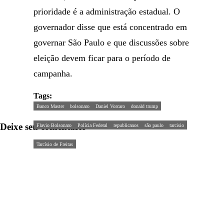
prioridade é a administração estadual. O
governador disse que está concentrado em
governar São Paulo e que discussões sobre
eleição devem ficar para o período de
campanha.
Tags:
Banco Master
bolsonaro
Daniel Vorcaro
donald trump
Deixe seu comentário
Flavio Bolsonaro
Polícia Federal
republicanos
são paulo
tarcisio
Tarcísio de Freitas