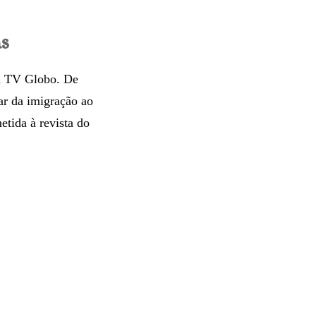
as
a TV Globo. De
lar da imigração ao
etida à revista do