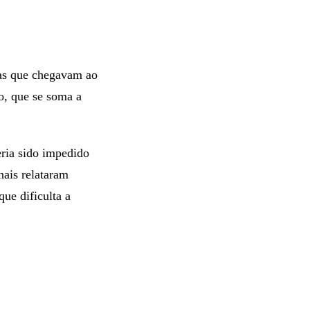
ras que chegavam ao
bo, que se soma a
ria sido impedido
nais relataram
que dificulta a