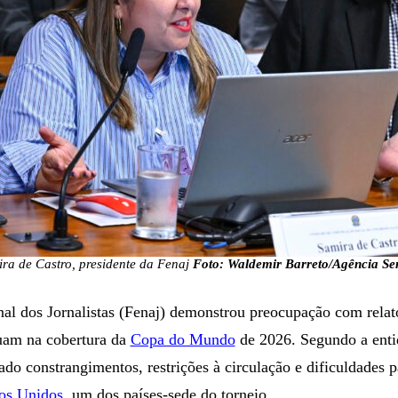
ra de Castro, presidente da Fenaj
Foto: Waldemir Barreto/Agência S
l dos Jornalistas (Fenaj) demonstrou preocupação com relato
uam na cobertura da
Copa do Mundo
de 2026. Segundo a entid
ado constrangimentos, restrições à circulação e dificuldades p
os Unidos
, um dos países-sede do torneio.