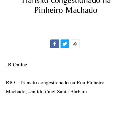
Pinheiro Machado
Facebook
Twitter
Mais
opções
de
JB Online
compartilhamento
RIO - Trânsito congestionado na Rua Pinheiro
Machado, sentido túnel Santa Bárbara.