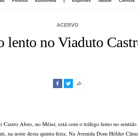
ão
Política
Economia
|
Esportes
Saúde
Ciência
ACERVO
o lento no Viaduto Cast
Facebook
Twitter
Mais
opções
de
compartilhamento
 Castro Alves, no Méier, está com o tráfego lento no sentido
i, na noite desta quinta-feira. Na Avenida Dom Hélder Câma