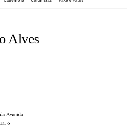
Caderno B
Colunistas
Fake e Fatos
ro Alves
 da Avenida
ra, o