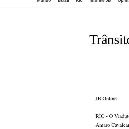
Mundo
Brasil
Rio
Informe JB
Opini
Trânsit
JB Online
RIO - O Viaduto
Amaro Cavalcant