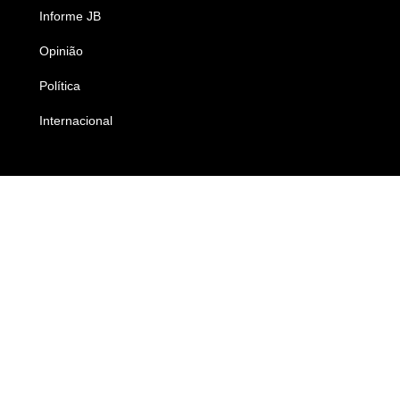
Informe JB
Caderno B
Opinião
Colunistas
Política
Economia
Internacional
Empresas e Negócios