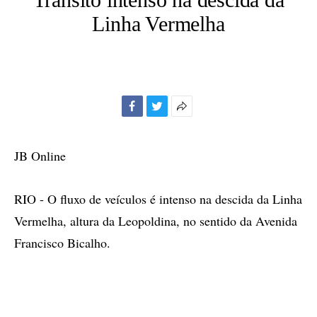
Linha Vermelha
Facebook
Twitter
Mais
opções
de
JB Online
compartilhamento
RIO - O fluxo de veículos é intenso na descida da Linha
Vermelha, altura da Leopoldina, no sentido da Avenida
Francisco Bicalho.