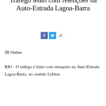
Auto-Estrada Lagoa-Barra
Facebook
Twitter
Mais
opções
de
JB Online
compartilhamento
RIO - O tráfego é lento com retenções na Auto-Estrada
Lagoa-Barra, no sentido Leblon.