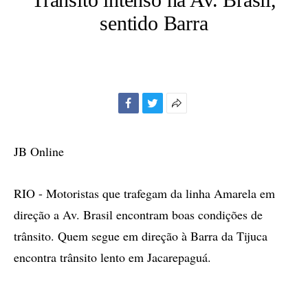
sentido Barra
Facebook
Twitter
Mais
opções
de
JB Online
compartilhamento
RIO - Motoristas que trafegam da linha Amarela em
direção a Av. Brasil encontram boas condições de
trânsito. Quem segue em direção à Barra da Tijuca
encontra trânsito lento em Jacarepaguá.