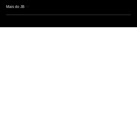
Mais do JB
Esportes
Saúde
Ciência e Tecnologia
Caderno B
Colunistas
Economia
Empresas e Negócios