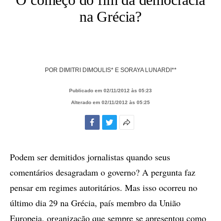
na Grécia?
POR
DIMITRI DIMOULIS* E SORAYA LUNARDI**
Publicado em 02/11/2012 às 05:23
Alterado em 02/11/2012 às 05:25
Facebook
Twitter
Mais
opções
de
Podem ser demitidos jornalistas quando seus
compartilhamento
comentários desagradam o governo? A pergunta faz
pensar em regimes autoritários. Mas isso ocorreu no
último dia 29 na Grécia, país membro da União
Europeia, organização que sempre se apresentou como