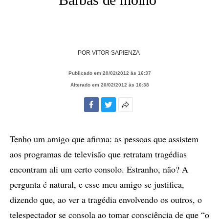
POR
VITOR SAPIENZA
Publicado em 20/02/2012 às 16:37
Alterado em 20/02/2012 às 16:38
Facebook
Twitter
Mais
opções
de
Tenho um amigo que afirma: as pessoas que assistem
compartilhamento
aos programas de televisão que retratam tragédias
encontram ali um certo consolo. Estranho, não? A
pergunta é natural, e esse meu amigo se justifica,
dizendo que, ao ver a tragédia envolvendo os outros, o
telespectador se consola ao tomar consciência de que “o