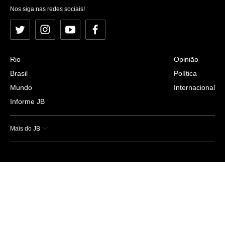
Nos siga nas redes sociais!
Twitter
Instagram
YouTube
Facebook
Rio
Opinião
Brasil
Política
Mundo
Internacional
Informe JB
Mais do JB
Esportes
Saúde
Ciência e Tecnologia
Caderno B
Colunistas
Economia