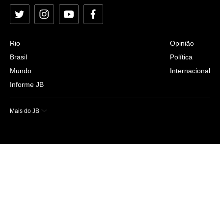
Twitter
Instagram
YouTube
Facebook
Rio
Opinião
Brasil
Política
Mundo
Internacional
Informe JB
Mais do JB
Esportes
Saúde
Ciência e Tecnologia
Caderno B
Colunistas
Economia
Empresas e Negócios