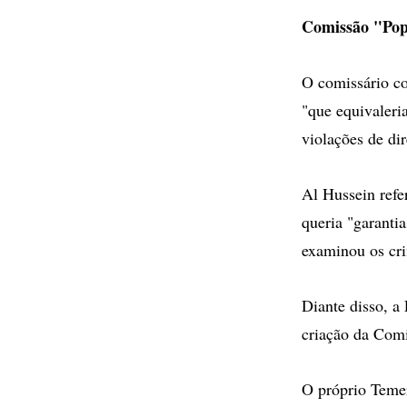
Comissão "Pop
O comissário co
"que equivaleri
violações de di
Al Hussein refe
queria "garanti
examinou os cri
Diante disso, a
criação da Comi
O próprio Temer