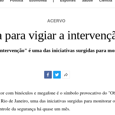
ão
Política
Economia
|
Esportes
Saúde
Ciência
ACERVO
 para vigiar a intervenç
ntervenção" é uma das iniciativas surgidas para mon
Facebook
Twitter
Mais
opções
de
or com binóculos e megafone é o símbolo provocativo do "Ob
compartilhamento
 Rio de Janeiro, uma das iniciativas surgidas para monitorar o
ntrole da segurança há quase um mês.