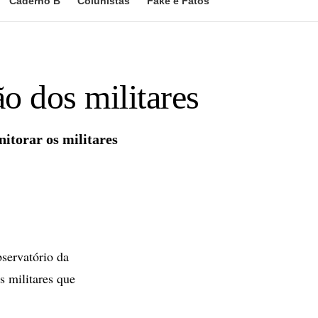
Caderno B
Colunistas
Fake e Fatos
ão dos militares
itorar os militares
servatório da
s militares que