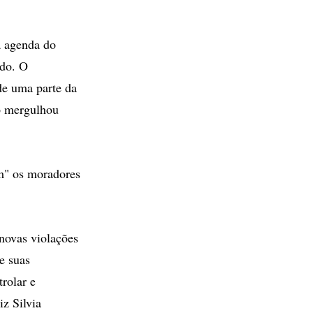
a agenda do
ado. O
de uma parte da
do mergulhou
em" os moradores
novas violações
e suas
rolar e
iz Silvia