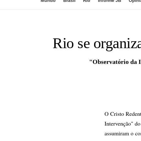
Mundo
Brasil
Rio
Informe JB
Opini
Rio se organiza
"Observatório da I
O Cristo Redent
Intervenção" do
assumiram o co