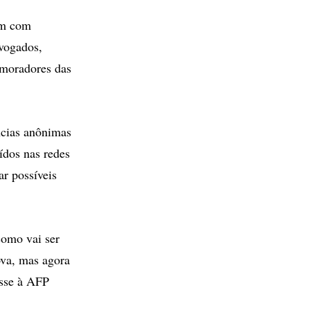
em com
dvogados,
 moradores das
ncias anônimas
ídos nas redes
r possíveis
como vai ser
ova, mas agora
isse à AFP