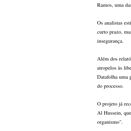
Ramos, uma das
Os analistas es
curto prazo, ma
insegurança.
Além dos relató
atropelos às li
Datafolha uma p
do processo.
O projeto já re
Al Hussein, que
organismo".