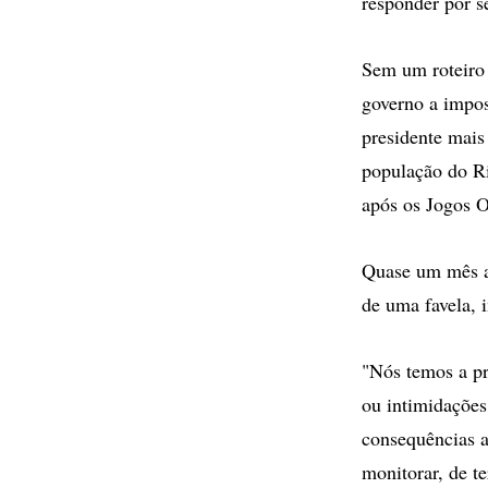
responder por se
Sem um roteiro 
governo a impos
presidente mais
população do Ri
após os Jogos 
Quase um mês ap
de uma favela, 
"Nós temos a pr
ou intimidações
consequências a
monitorar, de t