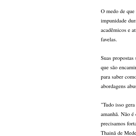
O medo de que o
impunidade dura
acadêmicos e at
favelas.
Suas propostas
que são encaminh
para saber como
abordagens abus
"Tudo isso gera
amanhã. Não é d
precisamos fort
Thainã de Mede