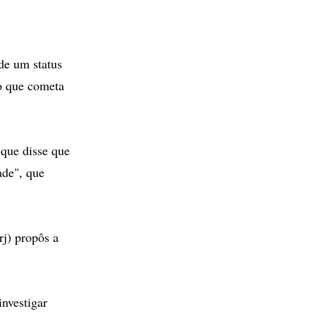
de um status
do que cometa
 que disse que
ade", que
rj) propôs a
nvestigar