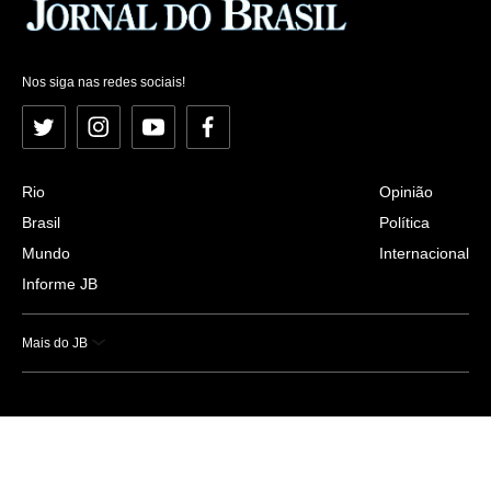
Nos siga nas redes sociais!
Twitter
Instagram
YouTube
Facebook
Rio
Opinião
Brasil
Política
Mundo
Internacional
Informe JB
Mais do JB
Esportes
Saúde
Ciência e Tecnologia
Caderno B