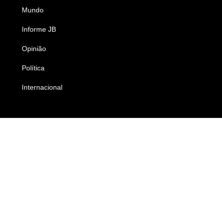
Mundo
Ciência e Tecnologia
Informe JB
Caderno B
Opinião
Colunistas
Política
Economia
Internacional
Empresas e Negócios