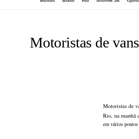
Mundo
Brasil
Rio
Informe JB
Opini
Motoristas de van
Motoristas de 
Rio, na manhã d
em vários pontos 