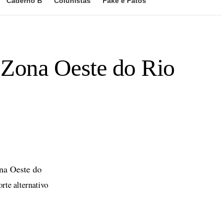
Caderno B
Colunistas
Fake e Fatos
 Zona Oeste do Rio
na Oeste do
orte alternativo