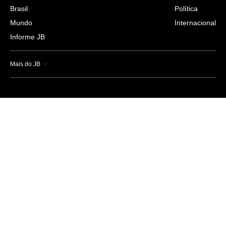
Brasil
Política
Mundo
Internacional
Informe JB
Mais do JB
Esportes
Saúde
Ciência e Tecnologia
Caderno B
Colunistas
Economia
Empresas e Negócios