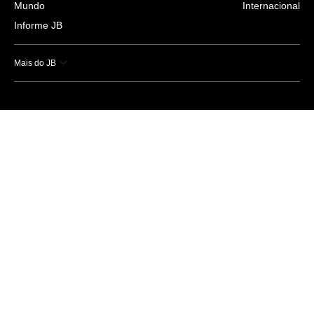
Mundo
Internacional
Informe JB
Mais do JB
Esportes
Saúde
Ciência e Tecnologia
Caderno B
Colunistas
Economia
Empresas e Negócios