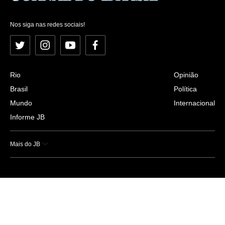
Nos siga nas redes sociais!
Twitter
Instagram
YouTube
Facebook
Rio
Opinião
Brasil
Política
Mundo
Internacional
Informe JB
Mais do JB
Esportes
Saúde
Ciência e Tecnologia
Caderno B
Colunistas