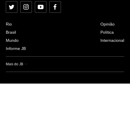
Twitter
Instagram
YouTube
Facebook
Rio
Opinião
Brasil
Política
Mundo
Internacional
Informe JB
Mais do JB
Esportes
Saúde
Ciência e Tecnologia
Caderno B
Colunistas
Economia
Empresas e Negócios