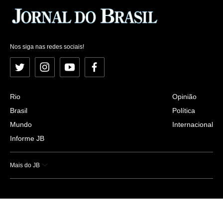
Nos siga nas redes sociais!
Twitter
Instagram
YouTube
Facebook
Rio
Opinião
Brasil
Política
Mundo
Internacional
Informe JB
Mais do JB
Esportes
Saúde
Ciência e Tecnologia
Caderno B