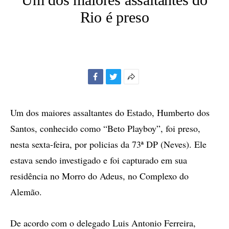
Rio é preso
Facebook
Twitter
Mais
opções
de
Um dos maiores assaltantes do Estado, Humberto dos
compartilhamento
Santos, conhecido como “Beto Playboy”, foi preso,
nesta sexta-feira, por policias da 73ª DP (Neves). Ele
estava sendo investigado e foi capturado em sua
residência no Morro do Adeus, no Complexo do
Alemão.
De acordo com o delegado Luis Antonio Ferreira,