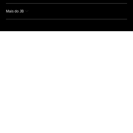
Mais do JB
Esportes
Saúde
Ciência e Tecnologia
Caderno B
Colunistas
Economia
Empresas e Negócios