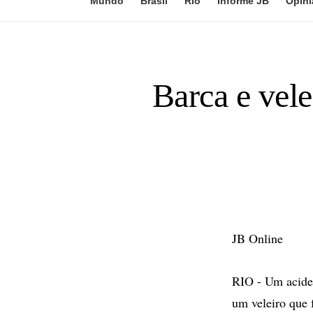
Mundo
Brasil
Rio
Informe JB
Opini
Barca e vel
JB Online
RIO - Um aciden
um veleiro que 