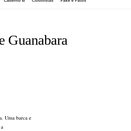
Caderno B
Colunistas
Fake e Fatos
de Guanabara
ra. Uma barca e
 a