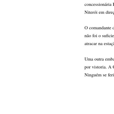
concessionária 
Niterói em dire
O comandante d
não foi o sufic
atracar na esta
Uma outra embar
por vistoria. A
Ninguém se feri