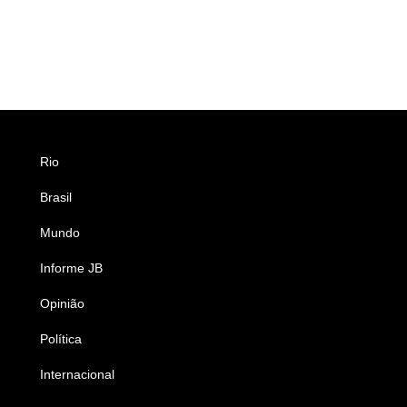
Rio
Esportes
Brasil
Saúde
Mundo
Ciência e Tecnologia
Informe JB
Caderno B
Opinião
Colunistas
Política
Economia
Internacional
Empresas e Negócios