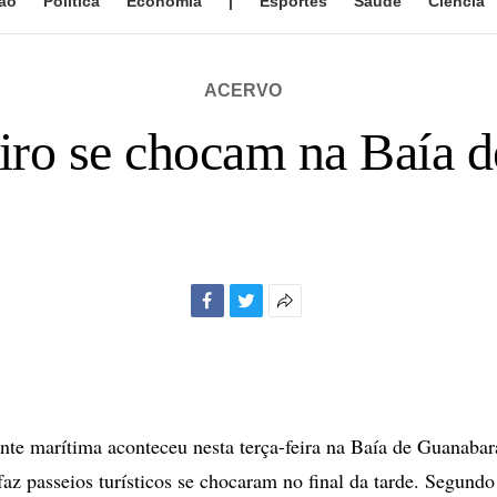
ão
Política
Economia
|
Esportes
Saúde
Ciência
ACERVO
eiro se chocam na Baía 
Facebook
Twitter
Mais
opções
de
compartilhamento
te marítima aconteceu nesta terça-feira na Baía de Guanaba
faz passeios turísticos se chocaram no final da tarde. Segundo