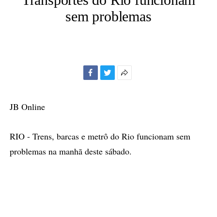
sem problemas
Facebook
Twitter
Mais
opções
de
JB Online
compartilhamento
RIO - Trens, barcas e metrô do Rio funcionam sem
problemas na manhã deste sábado.