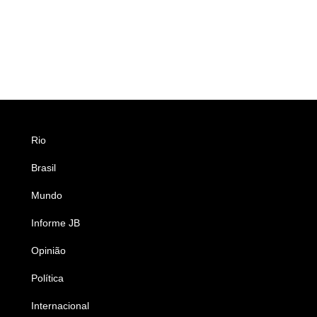
Rio
Esportes
Brasil
Saúde
Mundo
Ciência e Tecnologia
Informe JB
Caderno B
Opinião
Colunistas
Política
Economia
Internacional
Empresas e Negócios