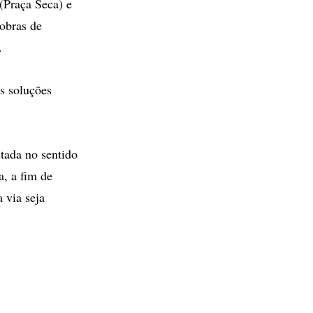
(Praça Seca) e
 obras de
.
s soluções
tada no sentido
a, a fim de
a via seja