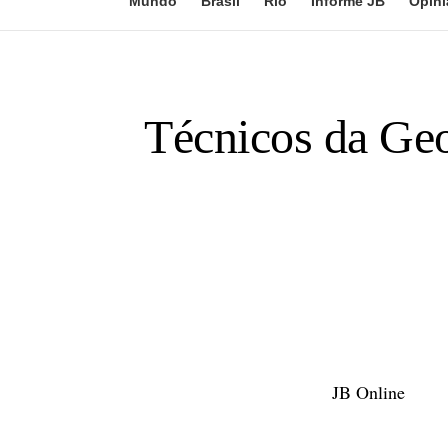
Mundo
Brasil
Rio
Informe JB
Opini
Técnicos da Geo
JB Online