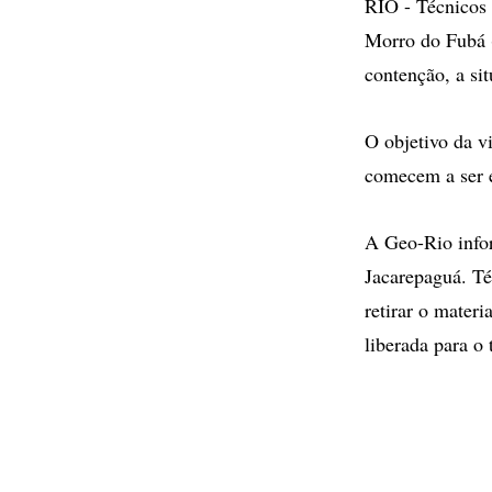
RIO - Técnicos 
Morro do Fubá (
contenção, a si
O objetivo da v
comecem a ser e
A Geo-Rio infor
Jacarepaguá. Té
retirar o materi
liberada para o 