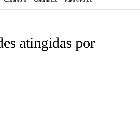
Caderno B
Colunistas
Fake e Fatos
es atingidas por