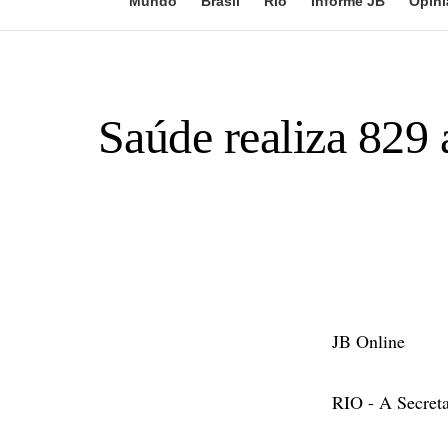
Mundo
Brasil
Rio
Informe JB
Opini
Saúde realiza 829
JB Online
RIO - A Secreta