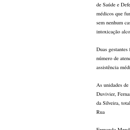
de Saúde e Def
médicos que fun
sem nenhum caso
intoxicação alco
Duas gestantes
número de aten
assistência méd
As unidades de 
Duvivier, Ferna
da Silveira, tot
Rua
Fernando Mendes