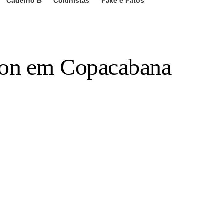
Caderno B
Colunistas
Fake e Fatos
llon em Copacabana