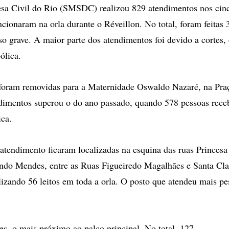
esa Civil do Rio (SMSDC) realizou 829 atendimentos nos cin
cionaram na orla durante o Réveillon. No total, foram feitas
 grave. A maior parte dos atendimentos foi devido a cortes, 
ólica.
 foram removidas para a Maternidade Oswaldo Nazaré, na Pra
dimentos superou o do ano passado, quando 578 pessoas rec
ica.
atendimento ficaram localizadas na esquina das ruas Princesa 
ndo Mendes, entre as Ruas Figueiredo Magalhães e Santa Cla
alizando 56 leitos em toda a orla. O posto que atendeu mais pe
, o mais próximo ao palco principal. No total, 127