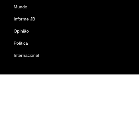
Mundo
Ciência e Tecnologia
Informe JB
Caderno B
Opinião
Colunistas
Política
Economia
Internacional
Empresas e Negócios