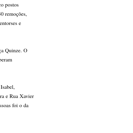
co postos
 30 remoções,
entorses e
ça Quinze. O
eberam
Isabel,
ra e Rua Xavier
ssoas foi o da