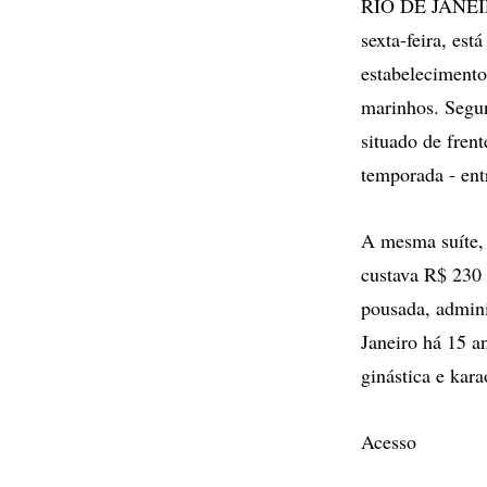
RIO DE JANEIRO
sexta-feira, es
estabelecimento
marinhos. Segun
situado de fren
temporada - en
A mesma suíte, 
custava R$ 230 
pousada, admini
Janeiro há 15 a
ginástica e kara
Acesso