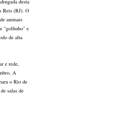
drugada desta
s Reis (RJ). O
 de animais
e "golfinho" e
odo de alta
r e rede,
embro. A
para o Rio de
 de salas de