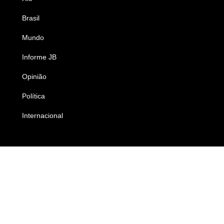
Brasil
Saúde
Mundo
Ciência e Tecnologia
Informe JB
Caderno B
Opinião
Colunistas
Política
Economia
Internacional
Empresas e Negócios