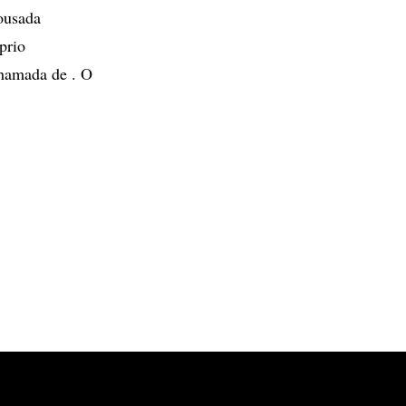
pousada
prio
chamada de . O