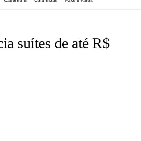
Caderno B
Colunistas
Fake e Fatos
ia suítes de até R$