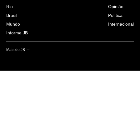
Rio
Opinião
Brasil
Política
Mundo
Internacional
Informe JB
Mais do JB
Esportes
Saúde
Ciência e Tecnologia
Caderno B
Colunistas
Economia
Empresas e Negócios