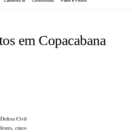
Caderno B
Colunistas
Fake e Fatos
entos em Copacabana
 Defesa Civil
estes, cinco