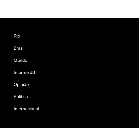
Rio
Esportes
Brasil
Saúde
Mundo
Ciência e Tecnologia
Informe JB
Caderno B
Opinião
Colunistas
Política
Economia
Internacional
Empresas e Negócios