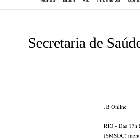
Mundo
Brasil
Rio
Informe JB
Opini
Secretaria de Saúd
JB Online
RIO - Das 17h à
(SMSDC) montan