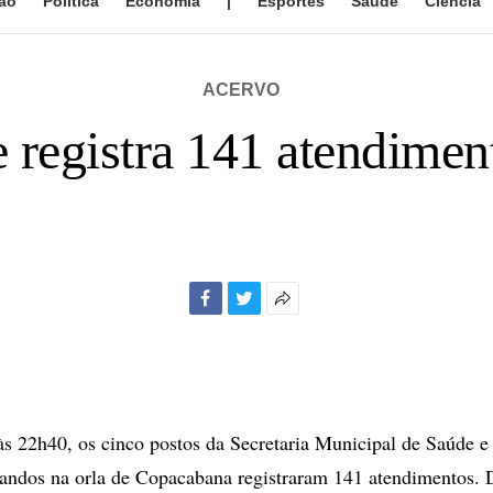
ão
Política
Economia
|
Esportes
Saúde
Ciência
ACERVO
e registra 141 atendim
Facebook
Twitter
Mais
opções
de
compartilhamento
s 22h40, os cinco postos da Secretaria Municipal de Saúde e
dos na orla de Copacabana registraram 141 atendimentos. D