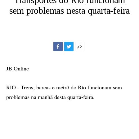
sem problemas nesta quarta-feira
Facebook
Twitter
Mais
opções
de
JB Online
compartilhamento
RIO - Trens, barcas e metrô do Rio funcionam sem
problemas na manhã desta quarta-feira.