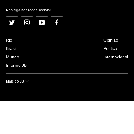
Nos siga nas redes sociais!
Twitter
Instagram
YouTube
Facebook
Rio
Opinião
Brasil
Política
Mundo
Internacional
Informe JB
Mais do JB
Esportes
Saúde
Ciência e Tecnologia
Caderno B
Colunistas
Economia