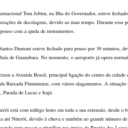
ernacional Tom Jobim, na Ilha do Governador, esteve fechado
erações de decolagens, devido ao mau tempo. Durante esse pe
pouso com a ajuda de instrumentos.
Santos Dumont esteve fechado para pouso por 30 minutos, dev
 Baía de Guanabara. No momento, o aeroporto já opera norma
eixou a Avenida Brasil, principal ligação do centro da cidade
 da Baixada Fluminense, com vários alagamentos. A situação é
 Parada de Lucas e Irajá.
erói está com tráfego lento em toda a sua extensão, desde o b
ia até Niterói, devido à chuva e também ao grande número de
eixando para passar o réveillon nas praias da Região dos Lagos