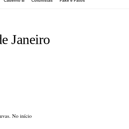
Caderno B
Colunistas
Fake e Fatos
e Janeiro
huvas. No início