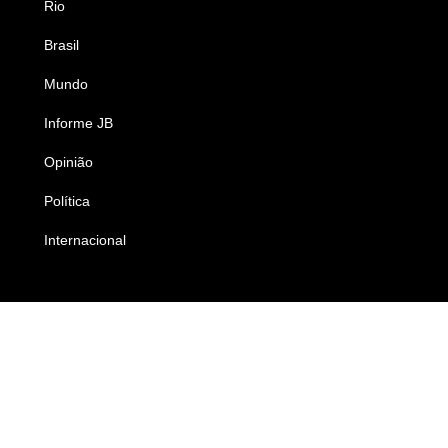
Rio
Esportes
Brasil
Saúde
Mundo
Ciência e Tecnologia
Informe JB
Caderno B
Opinião
Colunistas
Política
Economia
Internacional
Empresas e Negócios