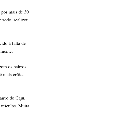
 por mais de 30
ríodo, realizou
ido à falta de
lmente.
 com os bairros
 mais crítica
airro do Caju,
 veículos. Muita
.