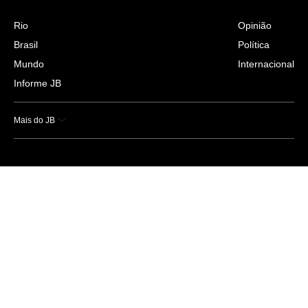
Rio
Opinião
Brasil
Política
Mundo
Internacional
Informe JB
Mais do JB
Esportes
Saúde
Ciência e Tecnologia
Caderno B
Colunistas
Economia
Empresas e Negócios