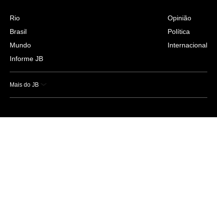
Rio
Opinião
Brasil
Política
Mundo
Internacional
Informe JB
Mais do JB
Esportes
Saúde
Ciência e Tecnologia
Caderno B
Colunistas
Economia
Empresas e Negócios