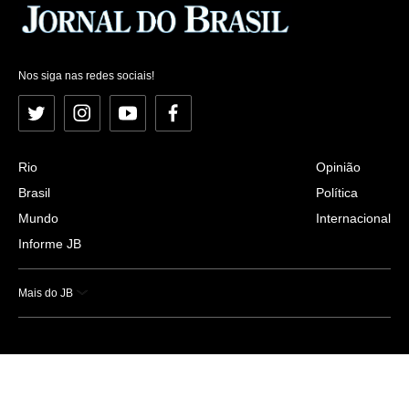
Nos siga nas redes sociais!
Twitter
Instagram
YouTube
Facebook
Rio
Opinião
Brasil
Política
Mundo
Internacional
Informe JB
Mais do JB
Esportes
Saúde
Ciência e Tecnologia
Caderno B