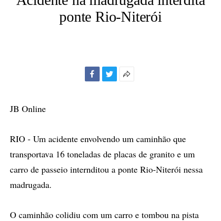
ponte Rio-Niterói
Facebook
Twitter
Mais
opções
de
JB Online
compartilhamento
RIO - Um acidente envolvendo um caminhão que
transportava 16 toneladas de placas de granito e um
carro de passeio internditou a ponte Rio-Niterói nessa
madrugada.
O caminhão colidiu com um carro e tombou na pista