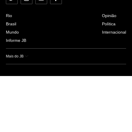
Rio
Opinião
Brasil
Política
Mundo
Internacional
Informe JB
Mais do JB
Esportes
Saúde
Ciência e Tecnologia
Caderno B
Colunistas
Economia
Empresas e Negócios