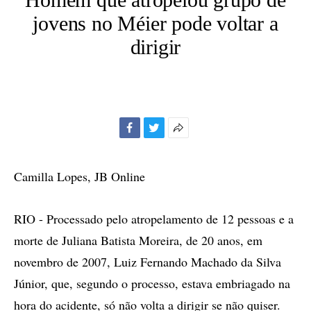
jovens no Méier pode voltar a
dirigir
Facebook
Twitter
Mais
opções
de
Camilla Lopes, JB Online
compartilhamento
RIO - Processado pelo atropelamento de 12 pessoas e a
morte de Juliana Batista Moreira, de 20 anos, em
novembro de 2007, Luiz Fernando Machado da Silva
Júnior, que, segundo o processo, estava embriagado na
hora do acidente, só não volta a dirigir se não quiser.