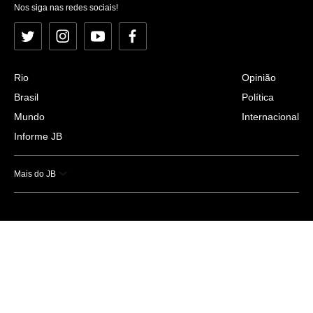
Nos siga nas redes sociais!
Twitter
Instagram
YouTube
Facebook
Rio
Opinião
Brasil
Política
Mundo
Internacional
Informe JB
Mais do JB
Esportes
Saúde
Ciência e Tecnologia
Caderno B
Colunistas
Economia
Empresas e Negócios