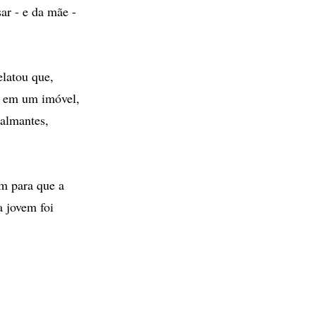
ar - e da mãe -
latou que,
sa em um imóvel,
calmantes,
m para que a
a jovem foi