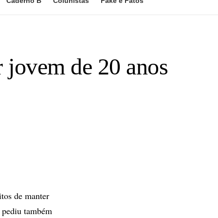
Caderno B
Colunistas
Fake e Fatos
r jovem de 20 anos
itos de manter
P pediu também