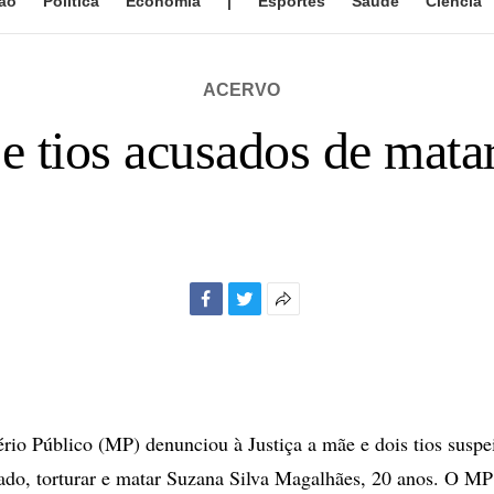
ão
Política
Economia
|
Esportes
Saúde
Ciência
ACERVO
 tios acusados de mata
Facebook
Twitter
Mais
opções
de
compartilhamento
rio Público (MP) denunciou à Justiça a mãe e dois tios suspe
ado, torturar e matar Suzana Silva Magalhães, 20 anos. O M