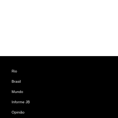
Rio
Esportes
Brasil
Saúde
Mundo
Ciência e Tecnologia
Informe JB
Caderno B
Opinião
Colunistas