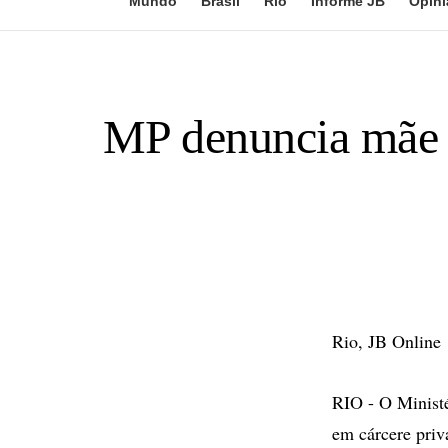
Mundo
Brasil
Rio
Informe JB
Opini
MP denuncia mãe e
Rio, JB Online
RIO - O Ministé
em cárcere priv