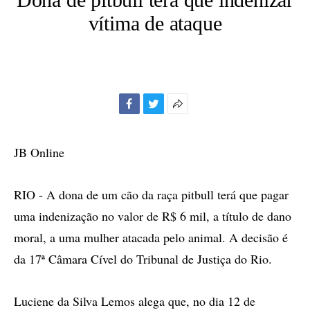
vítima de ataque
Facebook
Twitter
Mais
opções
de
JB Online
compartilhamento
RIO - A dona de um cão da raça pitbull terá que pagar
uma indenização no valor de R$ 6 mil, a título de dano
moral, a uma mulher atacada pelo animal. A decisão é
da 17ª Câmara Cível do Tribunal de Justiça do Rio.
Luciene da Silva Lemos alega que, no dia 12 de