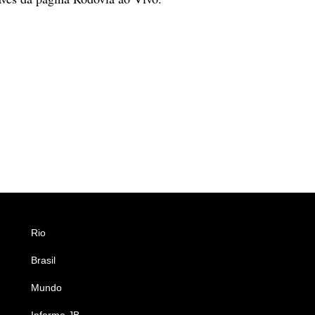
Rio
Esportes
Brasil
Saúde
Mundo
Ciência e Tecnologia
Informe JB
Caderno B