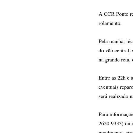
A CCR Ponte rea
rolamento.
Pela manhã, téc
do vão central, 
na grande reta,
Entre as 22h e 
eventuais repar
será realizado n
Para informaçõe
2620-9333) ou 
movimento, atra