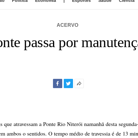
ão
Política
Economia
|
Esportes
Saúde
Ciência
ACERVO
nte passa por manuten
Facebook
Twitter
Mais
opções
de
compartilhamento
s que atravessam a Ponte Rio Niterói namanhã desta segunda
em ambos o sentidos. O tempo médio de travessia é de 13 min