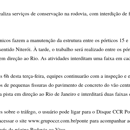
liza serviços de conservação na rodovia, com interdição de f
nicos fazem a manutenção da estrutura entre os pórticos 15 e 
sentido Niterói. À tarde, o trabalho será realizado entre os pór
 em direção ao Rio. As atividades interditam uma faixa em cad
as 6h desta terça-feira, equipes continuarão com a inspeção e 
os de pequenas fissuras do pavimento de concreto do vão centr
a pista em direção ao Rio de Janeiro e interditará duas faixas
s sobre o tráfego, o usuário pode ligar para o Disque CCR Po
acessar o site www.grupoccr.com.br/ponte para acompanhar a
vés da página Rodovia ao Vivo.