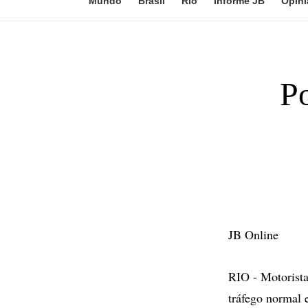
Mundo
Brasil
Rio
Informe JB
Opini
Po
JB Online
RIO - Motorista
tráfego normal 