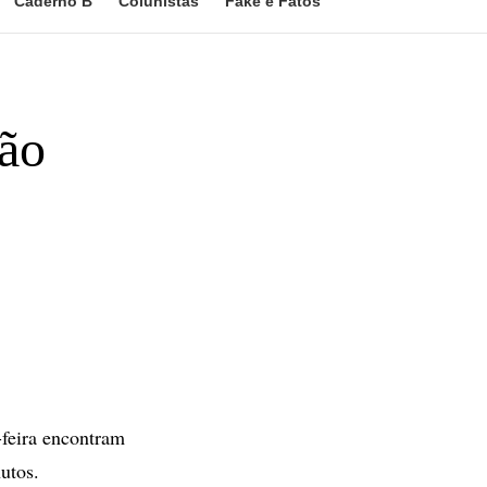
Caderno B
Colunistas
Fake e Fatos
ção
-feira encontram
utos.