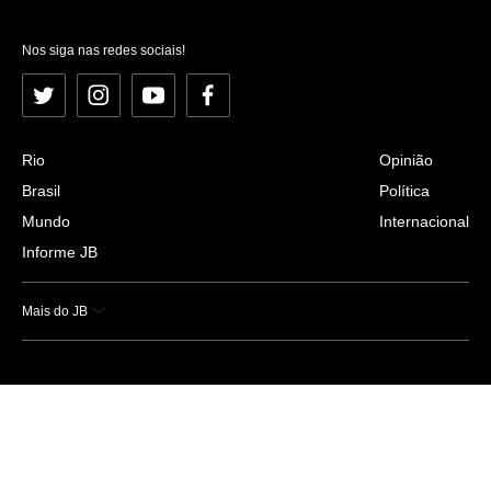
Nos siga nas redes sociais!
Twitter
Instagram
YouTube
Facebook
Rio
Opinião
Brasil
Política
Mundo
Internacional
Informe JB
Mais do JB
Esportes
Saúde
Ciência e Tecnologia
Caderno B
Colunistas